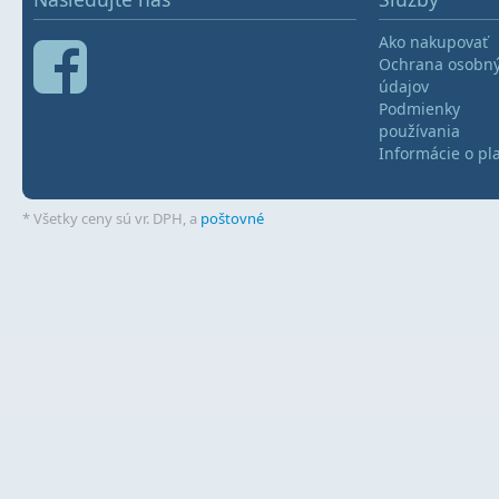
Ako nakupovať
Ochrana osobn
údajov
Podmienky
používania
Informácie o pl
* Všetky ceny sú vr. DPH, a
poštovné