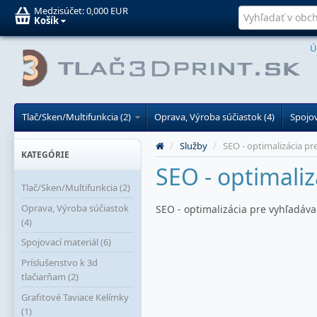
Medzisúčet:
0,000 EUR
Košík
Ú
Tlač/Sken/Multifunkcia (2)
Oprava, Výroba súčiastok (4)
Spojov
/
Služby
/
SEO - optimalizácia p
KATEGÓRIE
SEO - optimali
Tlač/Sken/Multifunkcia (2)
Oprava, Výroba súčiastok
SEO - optimalizácia pre vyhľadáv
(4)
Spojovací materiál (6)
Príslušenstvo k 3d
tlačiarňam (2)
Grafitové Taviace Kelímky
(1)